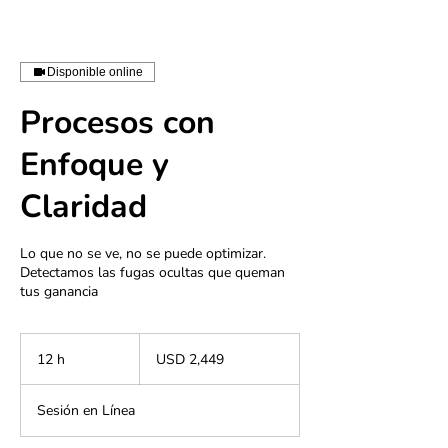
Disponible online
Procesos con
Enfoque y
Claridad
Lo que no se ve, no se puede optimizar.
Detectamos las fugas ocultas que queman
tus ganancia
2,449
dólares
12 h
1
USD 2,449
estadounidenses
2
Sesión en Línea
h