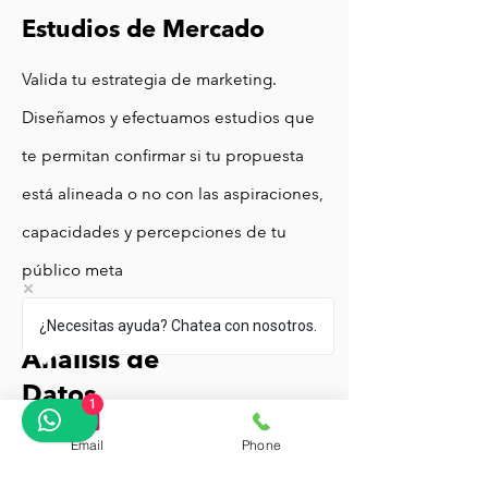
Estudios de Mercado
Valida tu estrategia de marketing.
Diseñamos y efectuamos estudios que
te
permitan confirmar si tu propuesta
está alineada o no con las aspiraciones,
capacidades y percepciones de tu
público meta
¿Necesitas ayuda? Chatea con nosotros.
Análisis de
Datos
1
Contamos con científicos de datos y
Email
Phone
especialistas en análisis avanzados con