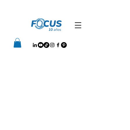
FOCUS Startups y
PYMES
Ideal tanto para
emprendedores(as)c
omo para micro y pequeños
empresarias(os),
nuestro servicio enfocado en